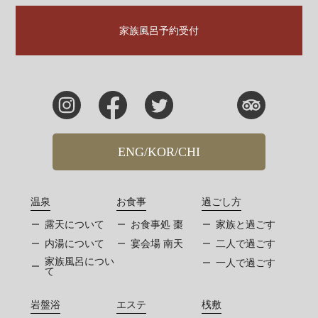
家族風呂予約受付
ENG/KOR/CHI
温泉
お食事
過ごし方
露天について
お食事処 棗
家族と過ごす
内湯について
宴会場 南天
二人で過ごす
家族風呂につい
一人で過ごす
て
岩盤浴
エステ
桟敷