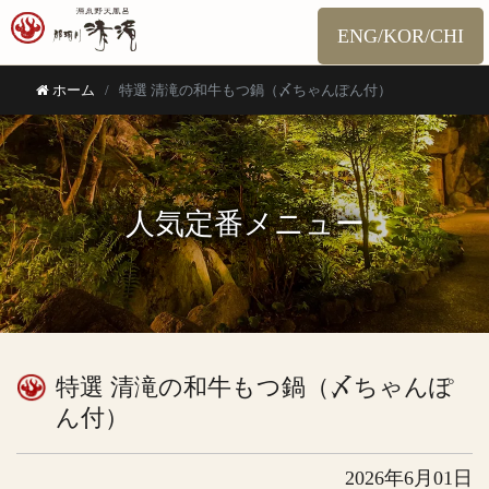
ENG/KOR/CHI
ホーム
特選 清滝の和牛もつ鍋（〆ちゃんぽん付）
人気定番メニュー
特選 清滝の和牛もつ鍋（〆ちゃんぽ
ん付）
2026年6月01日