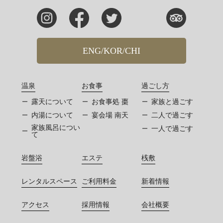
ENG/KOR/CHI
温泉
お食事
過ごし方
露天について
お食事処 棗
家族と過ごす
内湯について
宴会場 南天
二人で過ごす
家族風呂につい
一人で過ごす
て
岩盤浴
エステ
桟敷
レンタルスペース
ご利用料金
新着情報
アクセス
採用情報
会社概要