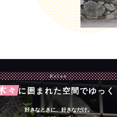
Relax
木々
に囲まれた空間でゆっく
好きなときに、好きなだけ。