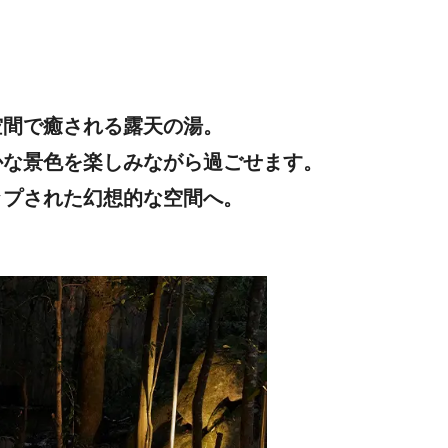
空間で癒される露天の湯。
かな景色を楽しみながら過ごせます。
ップされた幻想的な空間へ。