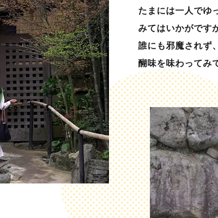
たまには一人でゆ
みてはいかがです
誰にも邪魔されず
醐味を味わってみ