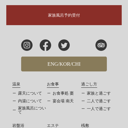
家族風呂予約受付
ENG/KOR/CHI
温泉
お食事
過ごし方
露天について
お食事処 棗
家族と過ごす
内湯について
宴会場 南天
二人で過ごす
家族風呂につい
一人で過ごす
て
岩盤浴
エステ
桟敷