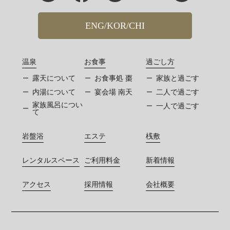
ENG/KOR/CHI
温泉
お食事
過ごし方
露天について
お食事処 棗
家族と過ごす
内湯について
宴会場 南天
二人で過ごす
家族風呂につい
一人で過ごす
て
岩盤浴
エステ
桟敷
レンタルスペース
ご利用料金
新着情報
アクセス
採用情報
会社概要