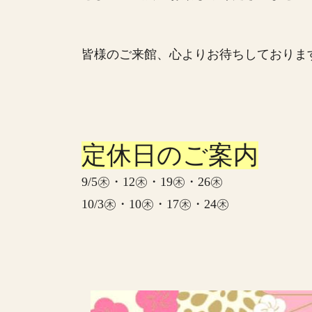
皆様のご来館、心よりお待ちしておりま
定休日のご案内
9/5㊍・12㊍・19㊍・26㊍
10/3㊍・10㊍・17㊍・24㊍