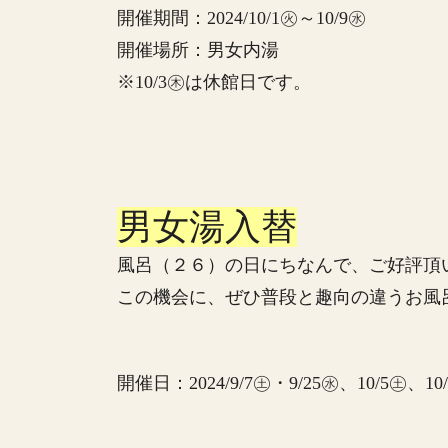
開催期間：2024/10/1㊋～10/9㊌
開催場所：男女内湯
※10/3㊍は休館日です。
男女湯入替
風呂（２６）の日にちなんで、ご好評頂
この機会に、ぜひ普段と趣向の違うお風
開催日：2024/9/7㊏・9/25㊌、10/5㊏、10