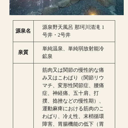
源泉野天風呂 那珂川清滝 1
源泉名
号井・2号井
単純温泉、単純弱放射能冷
泉質
鉱泉
筋肉又は関節の慢性的な痛
み又はこわばり（関節リウ
マチ、変形性関節症、腰痛
症、神経痛、五十肩、打
撲、捻挫などの慢性期）、
運動麻痺における筋肉のこ
わばり、冷え性、末梢循環
障害、胃腸機能の低下（胃