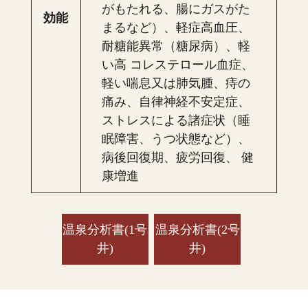
がもたれる、腸にガスがた
効能
まるなど）、軽症高血圧、
耐糖能異常（糖尿病）、軽
い高 コレステロール血症、
軽い喘息又は肺気腫、痔の
痛み、自律神経不安定症、
ストレスによる諸症状（睡
眠障害、うつ状態など）、
病後回復期、疲労回復、 健
康増進
温泉分析書(1号
温泉分析書(2号
井)
井)