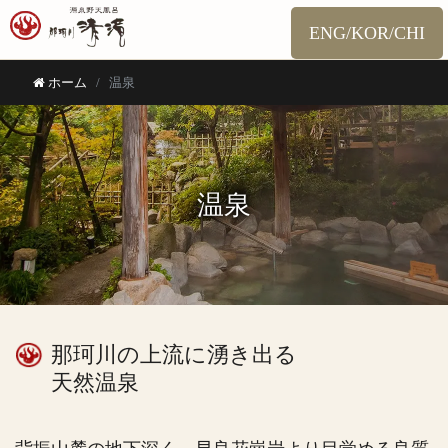
ENG/KOR/CHI
ホーム
温泉
温泉
那珂川の上流に湧き出る
天然温泉