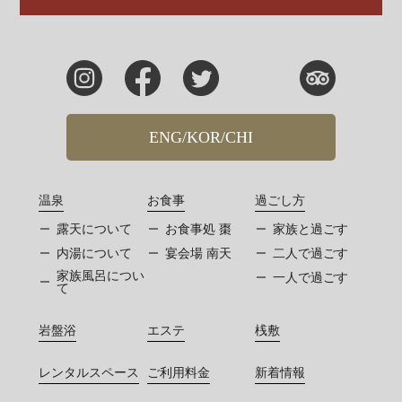
ENG/KOR/CHI
温泉
お食事
過ごし方
露天について
お食事処 棗
家族と過ごす
内湯について
宴会場 南天
二人で過ごす
家族風呂につい
一人で過ごす
て
岩盤浴
エステ
桟敷
レンタルスペース
ご利用料金
新着情報