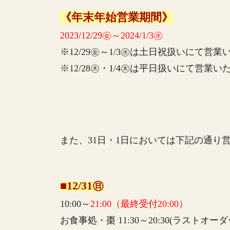
《年末年始営業期間》
2023/12/29㊎～2024/1/3㊌
※12/29㊎～1/3㊌は土日祝扱いにて営
※12/28㊍・1/4㊍は平日扱いにて営業い
また、31日・1日においては下記の通り
■12/31㊐
10:00～
21:00（最終受付20:00）
お食事処・棗 11:30～20:30(ラストオーダー2