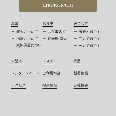
ENG/KOR/CHI
温泉
お食事
過ごし方
露天について
お食事処 棗
家族と過ごす
内湯について
宴会場 南天
二人で過ごす
家族風呂につい
一人で過ごす
て
岩盤浴
エステ
桟敷
レンタルスペース
ご利用料金
新着情報
アクセス
採用情報
会社概要