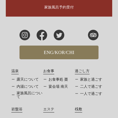
家族風呂予約受付
ENG/KOR/CHI
温泉
お食事
過ごし方
露天について
お食事処 棗
家族と過ごす
内湯について
宴会場 南天
二人で過ごす
家族風呂につい
一人で過ごす
て
岩盤浴
エステ
桟敷