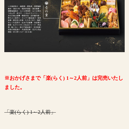
※おかげさまで「楽(らく) 1～2人前」は完売いたし
ました。
「楽(らく) 1～2人前」