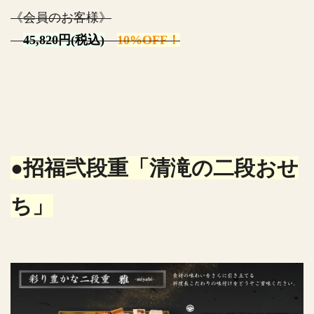
《会員のお客様》
45,820円(税込)
10%OFF！
●招福弐段重「清滝の二段おせ
ち」