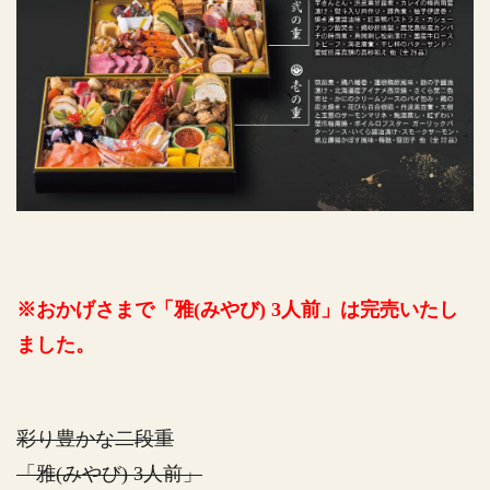
※おかげさまで「雅(みやび) 3人前」は完売いたし
ました。
彩り豊かな二段重
「雅(みやび) 3人前」