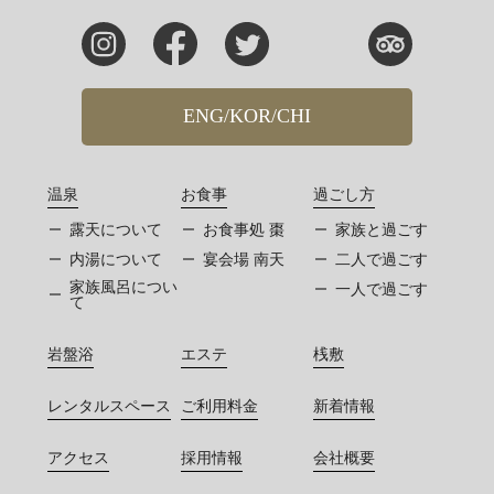
ENG/KOR/CHI
温泉
お食事
過ごし方
露天について
お食事処 棗
家族と過ごす
内湯について
宴会場 南天
二人で過ごす
家族風呂につい
一人で過ごす
て
岩盤浴
エステ
桟敷
レンタルスペース
ご利用料金
新着情報
アクセス
採用情報
会社概要