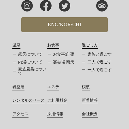
ENG/KOR/CHI
温泉
お食事
過ごし方
露天について
お食事処 棗
家族と過ごす
内湯について
宴会場 南天
二人で過ごす
家族風呂につい
一人で過ごす
て
岩盤浴
エステ
桟敷
レンタルスペース
ご利用料金
新着情報
アクセス
採用情報
会社概要